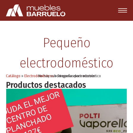
Pequeño
electrodoméstico
Catálogo
»
Electrodomésticos
No hay subcategorías para mostrar
»
Pequeño electrodoméstico
Productos destacados