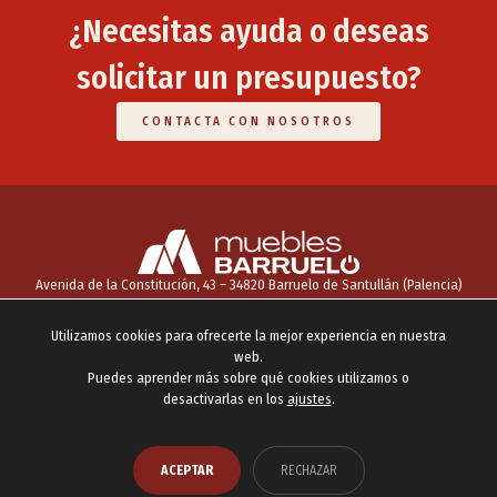
¿Necesitas ayuda o deseas
solicitar un presupuesto?
CONTACTA CON NOSOTROS
Avenida de la Constitución, 43 – 34820 Barruelo de Santullán (Palencia)
INICIO
NOSOTROS
CATÁLOGO
SERVICIOS
CONTACTO
Utilizamos cookies para ofrecerte la mejor experiencia en nuestra
info@mueblesbarruelo.com
693 06 23 95
Facebook
web.
Puedes aprender más sobre qué cookies utilizamos o
AVISO LEGAL
POLÍTICA DE COOKIES
POLÍTICA DE PRIVACIDAD
AJUSTES COOKIES
desactivarlas en los
ajustes
.
2026 © Todos los derechos reservados
¿Necesitas ayuda?
ACEPTAR
RECHAZAR
Iniciar conversación