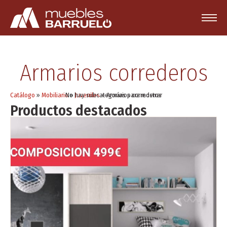
Armarios correderos
Catálogo
»
Mobiliario
No hay subcategorías para mostrar
»
Juveniles
»
Armarios correderos
Productos destacados