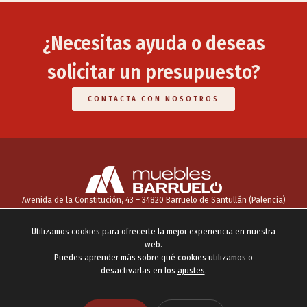
¿Necesitas ayuda o deseas
solicitar un presupuesto?
CONTACTA CON NOSOTROS
Avenida de la Constitución, 43 – 34820 Barruelo de Santullán (Palencia)
INICIO
NOSOTROS
CATÁLOGO
SERVICIOS
CONTACTO
Utilizamos cookies para ofrecerte la mejor experiencia en nuestra
info@mueblesbarruelo.com
693 06 23 95
Facebook
web.
Puedes aprender más sobre qué cookies utilizamos o
AVISO LEGAL
POLÍTICA DE COOKIES
POLÍTICA DE PRIVACIDAD
AJUSTES COOKIES
desactivarlas en los
ajustes
.
2026 © Todos los derechos reservados