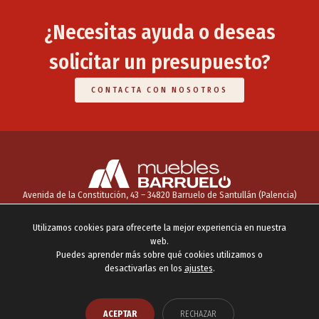
¿Necesitas ayuda o deseas
solicitar un presupuesto?
CONTACTA CON NOSOTROS
Avenida de la Constitución, 43 – 34820 Barruelo de Santullán (Palencia)
INICIO
NOSOTROS
CATÁLOGO
SERVICIOS
CONTACTO
Utilizamos cookies para ofrecerte la mejor experiencia en nuestra
info@mueblesbarruelo.com
693 06 23 95
Facebook
web.
Puedes aprender más sobre qué cookies utilizamos o
AVISO LEGAL
POLÍTICA DE COOKIES
POLÍTICA DE PRIVACIDAD
AJUSTES COOKIES
desactivarlas en los
ajustes
.
2026 © Todos los derechos reservados
¿Necesitas ayuda?
ACEPTAR
RECHAZAR