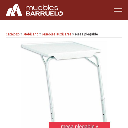
Catálogo
»
Mobiliario
»
Muebles auxiliares
»
Mesa plegable