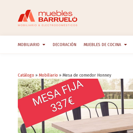
MOBILIARIO
DECORACIÓN
MUEBLES DE COCINA
Catálogo
»
Mobiliario
»
Mesa de comedor Honney